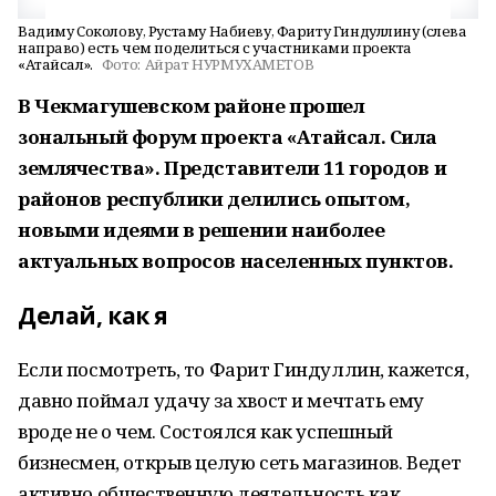
Вадиму Соколову, Рустаму Набиеву, Фариту Гиндуллину (слева
направо) есть чем поделиться с участниками проекта
«Атайсал».
Фото:
Айрат НУРМУХАМЕТОВ
В Чекмагушевском районе прошел
зональный форум проекта «Атайсал. Сила
землячества». Представители 11 городов и
районов республики делились опытом,
новыми идеями в решении наиболее
актуальных вопросов населенных пунктов.
Делай, как я
Если посмотреть, то Фарит Гиндуллин, кажется,
давно поймал удачу за хвост и мечтать ему
вроде не о чем. Состоялся как успешный
бизнесмен, открыв целую сеть магазинов. Ведет
активно общественную деятельность как