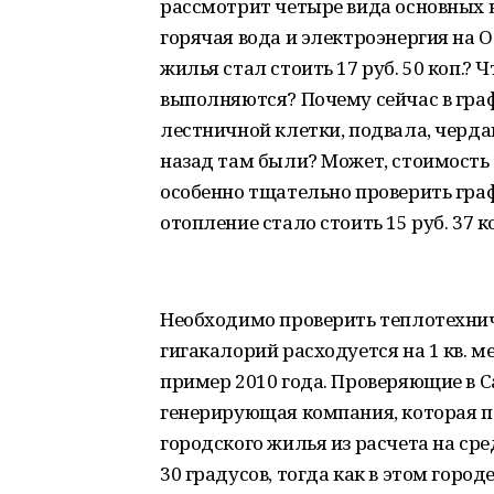
рассмотрит четыре вида основных 
горячая вода и электроэнергия на О
жилья стал стоить 17 руб. 50 коп.? 
выполняются? Почему сейчас в гра
лестничной клетки, подвала, черда
назад там были? Может, стоимость 
особенно тщательно проверить граф
отопление стало стоить 15 руб. 37 к
Необходимо проверить теплотехнич
гигакалорий расходуется на 1 кв. ме
пример 2010 года. Проверяющие в С
генерирующая компания, которая по
городского жилья из расчета на с
30 градусов, тогда как в этом горо