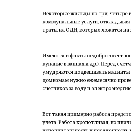
Некоторые жильцы по три, четыре и
коммунальные услуги, откладывая на
траты на ОДН, которые ложатся на
Имеются и факты недобросовестнос
купание в ваннах и др.). Перед сче
умудряются подвешивать магниты д
домкомам нужно ежемесячно прове
счетчиков за воду и электроэнергию
Вот такая примерно работа предсто
учета. Работа кропотливая, но иначе
исполнительность и порядочность 