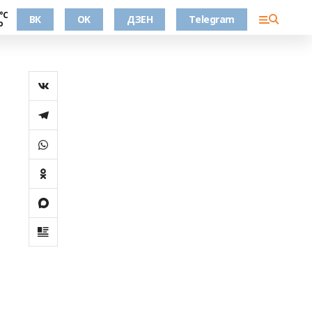
°С
ВК
OK
ДЗЕН
Telegram
о