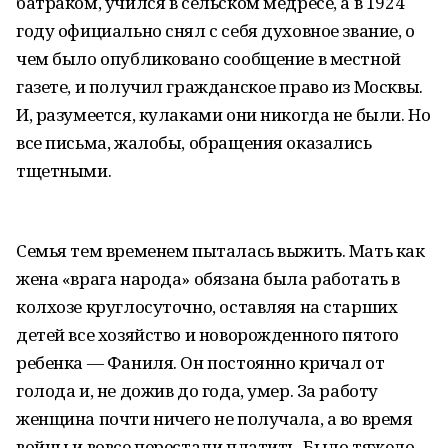
батраком, учился в сельском медресе, а в 1924
году официально снял с себя духовное звание, о
чем было опубликовано сообщение в местной
газете, и получил гражданское право из Москвы.
И, разумеется, кулаками они никогда не были. Но
все письма, жалобы, обращения оказались
тщетными.
Семья тем временем пыталась выжить. Мать как
жена «врага народа» обязана была работать в
колхозе круглосуточно, оставляя на старших
детей все хозяйство и новорожденного пятого
ребенка — Фаниля. Он постоянно кричал от
голода и, не дожив до года, умер. За работу
женщина почти ничего не получала, а во время
войны и вовсе перестали платить. Было тяжело