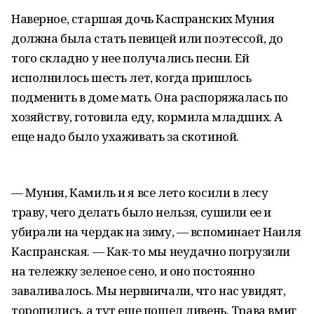
Наверное, старшая дочь Каспранских Муния
должна была стать певицей или поэтессой, до
того складно у нее получались песни. Ей
исполнилось шесть лет, когда пришлось
подменить в доме мать. Она распоряжалась по
хозяйству, готовила еду, кормила младших. А
еще надо было ухаживать за скотиной.
— Муния, Камиль и я все лето косили в лесу
траву, чего делать было нельзя, сушили ее и
убирали на чердак на зиму, — вспоминает Наиля
Каспранская. — Как-то мы неудачно погрузили
на тележку зеленое сено, и оно постоянно
заваливалось. Мы нервничали, что нас увидят,
торопились, а тут еще пошел ливень. Трава вмиг