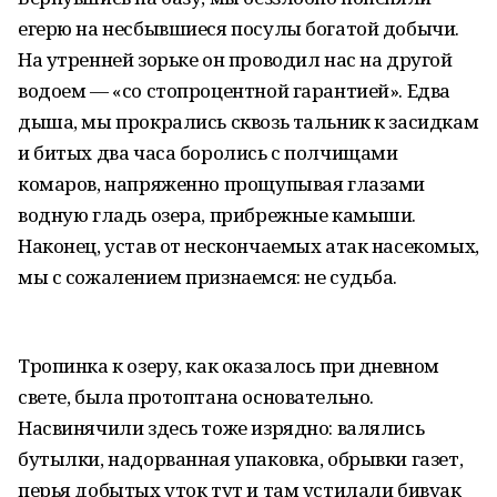
егерю на несбывшиеся посулы богатой добычи.
На утренней зорьке он проводил нас на другой
водоем — «со стопроцентной гарантией». Едва
дыша, мы прокрались сквозь тальник к засидкам
и битых два часа боролись с полчищами
комаров, напряженно прощупывая глазами
водную гладь озера, прибрежные камыши.
Наконец, устав от нескончаемых атак насекомых,
мы с сожалением признаемся: не судьба.
Тропинка к озеру, как оказалось при дневном
свете, была протоптана основательно.
Насвинячили здесь тоже изрядно: валялись
бутылки, надорванная упаковка, обрывки газет,
перья добытых уток тут и там устилали бивуак