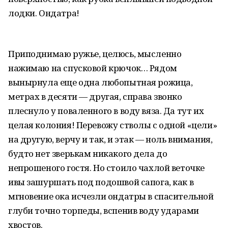
лодки. Ондатра!
Приподнимаю ружье, целюсь, мысленно
нажимаю на спусковой крючок… Рядом
вынырнула еще одна любопытная рожица,
метрах в десяти — другая, справа звонко
плеснуло у поваленного в воду вяза. Да тут их
целая колония! Перевожу стволы с одной «цели»
на другую, верчу и так, и этак — ноль внимания,
будто нет зверькам никакого дела до
непрошеного гостя. Но стоило чахлой веточке
ивы зашуршать под подошвой сапога, как в
мгновение ока исчезли ондатры в спасительной
глуби точно торпеды, вспенив воду ударами
хвостов.