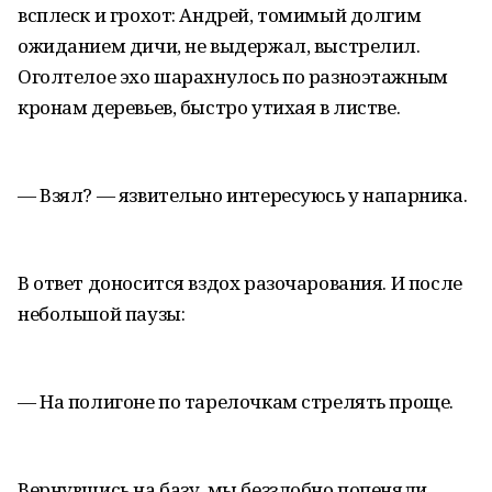
всплеск и грохот: Андрей, томимый долгим
ожиданием дичи, не выдержал, выстрелил.
Оголтелое эхо шарахнулось по разноэтажным
кронам деревьев, быстро утихая в листве.
— Взял? — язвительно интересуюсь у напарника.
В ответ доносится вздох разочарования. И после
небольшой паузы:
— На полигоне по тарелочкам стрелять проще.
Вернувшись на базу, мы беззлобно попеняли