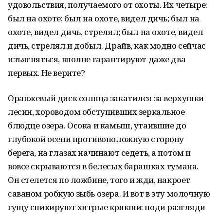
удовольствия, получаемого от охоты. Их четыре:
был на охоте; был на охоте, видел дичь; был на
охоте, видел дичь, стрелял; был на охоте, видел
дичь, стрелял и добыл. Драйв, как модно сейчас
изъясняться, вполне гарантируют даже два
первых. Не верите?
Оранжевый диск солнца закатился за верхушки
лесин, хороводом обступивших зеркальное
блюдце озера. Осока и камыш, утаившие до
глубокой осени противоположную сторону
берега, на глазах начинают седеть, а потом и
вовсе скрываются в белесых барашках тумана.
Он стелется по ложбине, того и жди, накроет
саваном робкую зыбь озера. И вот в эту молочную
гущу спикируют хитрые крякши: поди разгляди