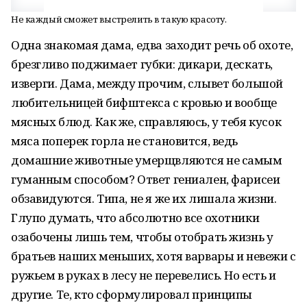
Не каждый сможет выстрелить в такую красоту.
Одна знакомая дама, едва заходит речь об охоте,
брезгливо поджимает губки: дикари, дескать,
изверги. Дама, между прочим, слывет большой
любительницей бифштекса с кровью и вообще
мясных блюд. Как же, справляюсь, у тебя кусок
мяса поперек горла не становится, ведь
домашние животные умерщвляются не самым
гуманным способом? Ответ гениален, фарисеи
обзавидуются. Типа, не я же их лишала жизни.
Глупо думать, что абсолютно все охотники
озабочены лишь тем, чтобы отобрать жизнь у
братьев наших меньших, хотя варвары и невежи с
ружьем в руках в лесу не перевелись. Но есть и
другие. Те, кто сформулировал принципы