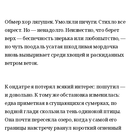
Обмер хор лягушек. Умолкли пичуги. Стихло все
окрест. Но — ненадолго. Неизвестно, что берет
верх — беспечность зверька или любопытство, —
но чуть поодаль усатая шкодливая мордочка
вновь выныривает среди хвощей и раскиданных
ветром веток.
К ондатре я потерял всякий интерес: пошутил —
и довольно. К тому же обстановка изменилась:
едва приметная в сгущающихся сумерках, по
водной глади скользила тень одинокой птицы.
Она почти пересекла озеро, когда у самой его
границы навстречу рванул короткий огненный