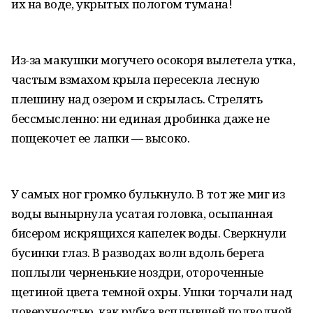
их на воде, укрытых пологом тумана!
Из-за макушки могучего осокоря вылетела утка,
частым взмахом крыла пересекла лесную
плешину над озером и скрылась. Стрелять
бессмысленно: ни единая дробинка даже не
пощекочет ее лапки — высоко.
У самых ног громко булькнуло. В тот же миг из
воды вынырнула усатая головка, осыпанная
бисером искрящихся капелек воды. Сверкнули
бусинки глаз. В разводах волн вдоль берега
поплыли черненькие ноздри, отороченные
щетиной цвета темной охры. Ушки торчали над
поверхностью, как рубка всплывшей подводной