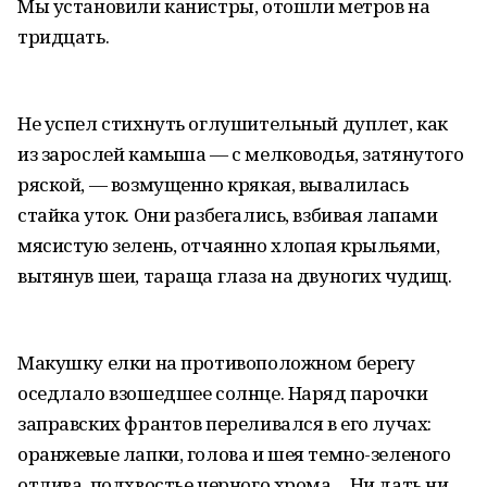
Мы установили канистры, отошли метров на
тридцать.
Не успел стихнуть оглушительный дуплет, как
из зарослей камыша — с мелководья, затянутого
ряской, — возмущенно крякая, вывалилась
стайка уток. Они разбегались, взбивая лапами
мясистую зелень, отчаянно хлопая крыльями,
вытянув шеи, тараща глаза на двуногих чудищ.
Макушку елки на противоположном берегу
оседлало взошедшее солнце. Наряд парочки
заправских франтов переливался в его лучах:
оранжевые лапки, голова и шея темно-зеленого
отлива, подхвостье черного хрома… Ни дать ни