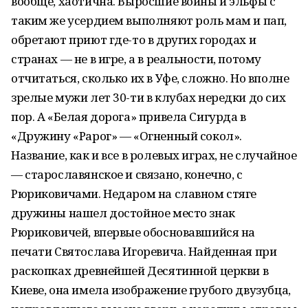
вообще, хаотична. Выросшие воины и эльфы с
таким же усердием выполняют роль мам и пап,
обретают приют где-то в других городах и
странах — не в игре, а в реальности, потому
отчитаться, сколько их в Уфе, сложно. Но вполне
зрелые мужи лет 30-ти в клубах нередки до сих
пор. А «Белая дорога» привела Сигурда в
«Дружину «Рарог» — «Огненный сокол».
Название, как и все в ролевых играх, не случайное
— старославянское и связано, конечно, с
Рюриковичами. Недаром на славном стяге
дружины нашел достойное место знак
Рюриковичей, впервые обосновавшийся на
печати Святослава Игоревича. Найденная при
раскопках древнейшей Десятинной церкви в
Киеве, она имела изображение грубого двузубца,