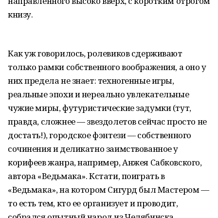
направленного высоко вверх, с коротким отрогом
книзу.
Как уж говорилось, ролевиков сдерживают
только рамки собственного воображения, а оно у
них предела не знает: техногенные игры,
реальные эпохи и нереально увлекательные
чужие миры, футуристические задумки (тут,
правда, сложнее — звездолетов сейчас просто не
достать!), городское фэнтези — собственного
сочинения и деликатно заимствованное у
корифеев жанра, например, Анжея Сабковского,
автора «Ведьмака». Кстати, поиграть в
«Ведьмака», на котором Сигурд был Мастером —
то есть тем, кто ее организует и проводит,
собрался опытный народ из Челябинска,