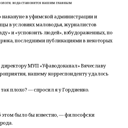
рологи, вода становится нашим главным
 накануне в уфимской администрации и
цы в условиях маловодья, журналистов
вду» и «успокоить людей», взбудораженных, по
рюка, последними публикациями в некоторых
у директору МУП «Уфаводоканал» Вячеславу
ероприятия, нашему корреспонденту удалось
 так плохо? — спросил я у Гордиенко.
об этом было бы известно, — философски
рода.