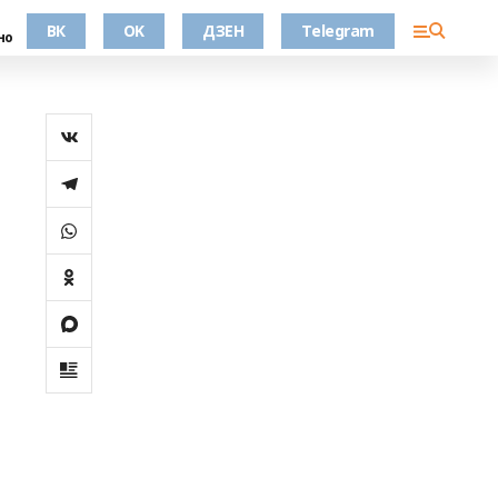
ВК
OK
ДЗЕН
Telegram
но
и