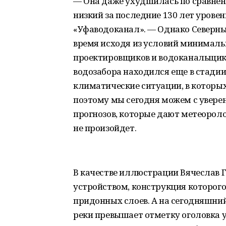
— Она даже ухудшилась по сравнен
низкий за последние 130 лет уровен
«Уфаводоканал». — Однако Северны
время исходя из условий минимальн
проектировщиков и водоканальщико
водозабора находился еще в стади
климатические ситуации, в которых
поэтому мы сегодня можем с уверен
прогнозов, которые дают метеорол
не произойдет.
В качестве иллюстрации Вячеслав 
устройством, конструкция которого
придонных слоев. А на сегодняшний
реки превышает отметку оголовка у