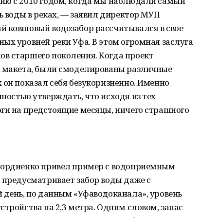
ию с 2010 годом, когда мы наблюдали самый
ь воды в реках, — заявил директор МУП
й ковшовый водозабор рассчитывался в свое
ых уровней реки Уфа. В этом огромная заслуга
в старшего поколения. Когда проект
и макета, были смоделированы различные
 он показал себя безукоризненно. Именно
ностью утверждать, что исходя из тех
оги на предстоящие месяцы, ничего страшного
Гордиенко привел пример с водоприемным
 предусматривает забор воды даже с
 день, по данным «Уфаводоканала», уровень
стройства на 2,3 метра. Одним словом, запас