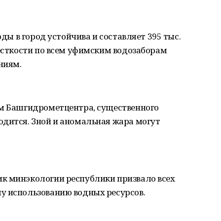
оды в город устойчива и составляет 395 тыс.
жесткости по всем уфимским водозаборам
ниям.
ам Башгидрометцентра, существенного
одится. Зной и аномальная жара могут
к минэкологии республики призвало всех
у использованию водных ресурсов.