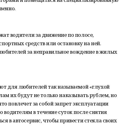
венно.
ат водители за движение по полосе,
ортных средств или остановку на ней.
юбителей за неправильное вождение в жилых
ают для любителей так называемой «глухой
лам их будут не только наказывать рублем, но
что повлечет за собой запрет эксплуатации
то водителям в течение суток после снятия
ся в автосервис, чтобы привести стекла своих