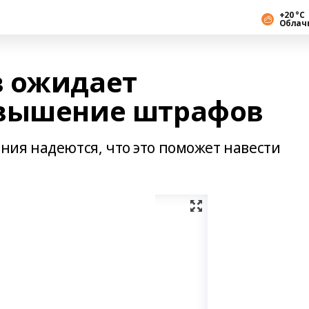
+20 °С
Облач
в ожидает
овышение штрафов
ия надеются, что это поможет навести