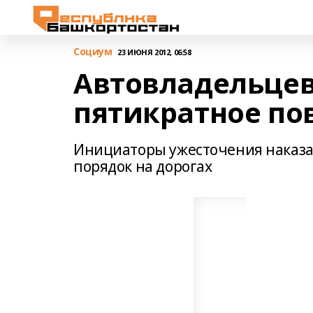
Cоциум
23 ИЮНЯ 2012, 06:58
Автовладельце
пятикратное п
Инициаторы ужесточения наказан
порядок на дорогах