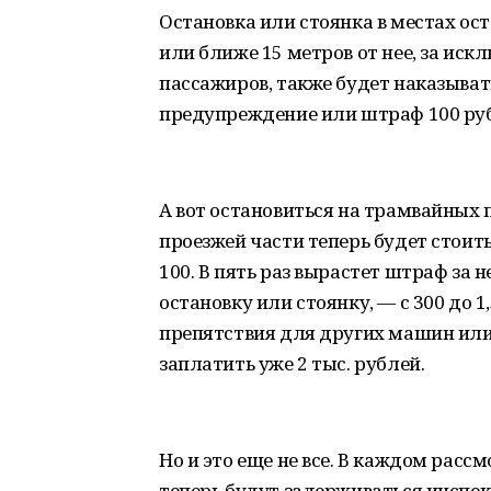
Остановка или стоянка в местах о
или ближе 15 метров от нее, за ис
пассажиров, также будет наказыват
предупреждение или штраф 100 руб
А вот остановиться на трамвайных п
проезжей части теперь будет стоит
100. В пять раз вырастет штраф за
остановку или стоянку, — с 300 до 1
препятствия для других машин или 
заплатить уже 2 тыс. рублей.
Но и это еще не все. В каждом рас
теперь будут задерживаться инспе