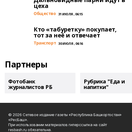
цеха
Общество
31 ИЮЛЯ , 06:15
Кто «табуретку» покупает,
тот за неё и отвечает
Транспорт
30 ИЮЛЯ , 06:16
Партнеры
Фотобанк
Рубрика "Еда и
журналистов РБ
напитки"
© 2026 Сетевое издание газеты «Республика Башкортостан»
«РесБаш».
При использовании материалов гиперссылка на сайт
resbash.ru обязательна.