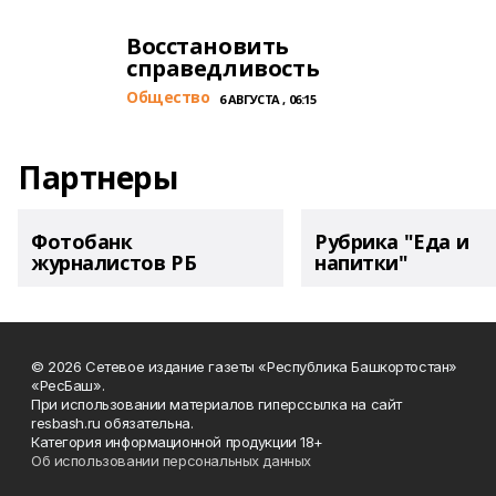
Восстановить
справедливость
Общество
6 АВГУСТА , 06:15
Партнеры
Фотобанк
Рубрика "Еда и
журналистов РБ
напитки"
© 2026 Сетевое издание газеты «Республика Башкортостан»
«РесБаш».
При использовании материалов гиперссылка на сайт
resbash.ru обязательна.
Категория информационной продукции 18+
Об использовании персональных данных