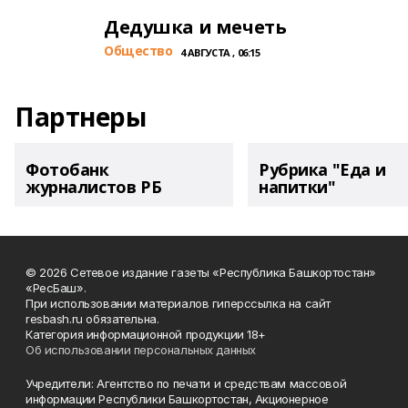
Дедушка и мечеть
Общество
4 АВГУСТА , 06:15
Партнеры
Фотобанк
Рубрика "Еда и
журналистов РБ
напитки"
© 2026 Сетевое издание газеты «Республика Башкортостан»
«РесБаш».
При использовании материалов гиперссылка на сайт
resbash.ru обязательна.
Категория информационной продукции 18+
Об использовании персональных данных
Учредители: Агентство по печати и средствам массовой
информации Республики Башкортостан, Акционерное