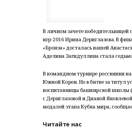
В личном зачете победительницей
игр-2016 Ирина Дериглазова. В фин
«Бронза» досталась нашей Анастаси
Аделина Загидуллина стала седьмо
В командном турнире россиянки на 
Южной Кореи. Но в битве за титул у
воспитанницы башкирской школы ф
с Дериглазовой и Дианой Яковлево
медалей этапа Кубка мира, сообщае
Читайте нас