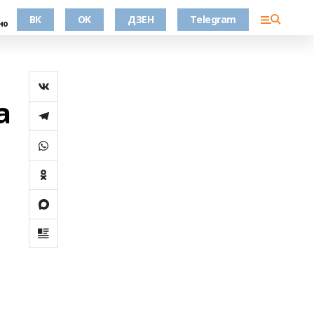
ВК
OK
ДЗЕН
Telegram
но
а