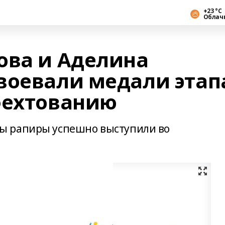
+23 °С
Облач
ова и Аделина
воевали медали этап
фехтованию
ы рапиры успешно выступили во