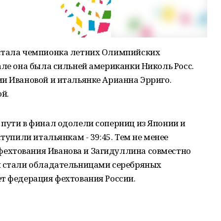
 стала чемпионка летних Олимпийских
але она была сильней американки Николь Росс.
и Ивановой и итальянке Арианна Эрриго.
й.
пути в финал одолели соперниц из Японии и
ступили итальянкам - 39:45. Тем не менее
ехтования Иванова и Загидуллина совместно
й стали обладательницами серебряных
т федерация фехтования России.