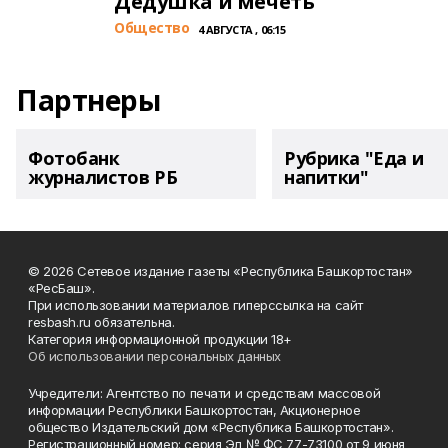
Дедушка и мечеть
Общество
4 АВГУСТА , 06:15
Партнеры
Фотобанк
Рубрика "Еда и
журналистов РБ
напитки"
© 2026 Сетевое издание газеты «Республика Башкортостан»
«РесБаш».
При использовании материалов гиперссылка на сайт
resbash.ru обязательна.
Категория информационной продукции 18+
Об использовании персональных данных
Учредители: Агентство по печати и средствам массовой
информации Республики Башкортостан, Акционерное
общество Издательский дом «Республика Башкортостан».
Регистрационный номер: серия Эл № ФС 77-73100 от 9 июня