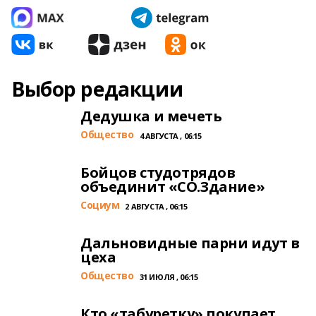
Выбор редакции
Дедушка и мечеть
Общество
4 АВГУСТА , 06:15
Бойцов студотрядов
объединит «СО.Здание»
Cоциум
2 АВГУСТА , 06:15
Дальновидные парни идут в
цеха
Общество
31 ИЮЛЯ , 06:15
Кто «табуретку» покупает,