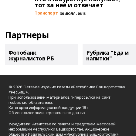
тот за неё и отвечает
Транспорт
30 ИЮЛЯ , 06:16
Партнеры
Фотобанк
Рубрика "Еда и
журналистов РБ
напитки"
© 2026 Сетевое издание газеты «Республика Башкортостан»
«РесБаш».
При использовании материалов гиперссылка на сайт
resbash.ru обязательна.
Категория информационной продукции 18+
Об использовании персональных данных
Учредители: Агентство по печати и средствам массовой
информации Республики Башкортостан, Акционерное
общество Издательский дом «Республика Башкортостан».