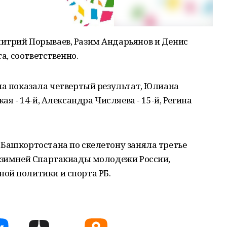
итрий Порываев, Разим Андарьянов и Денис
та, соответственно.
на показала четвертый результат, Юлиана
ая - 14-й, Александра Числяева - 15-й, Регина
 Башкортостана по скелетону заняла третье
I зимней Спартакиады молодежи России,
ой политики и спорта РБ.