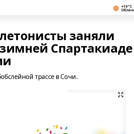
+19 °С
Облач
летонисты заняли
а зимней Спартакиаде
ии
обслейной трассе в Сочи.