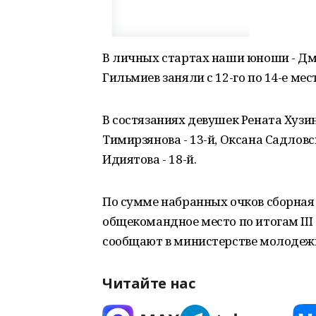
В личных стартах наши юноши - Дм
Гильмиев заняли с 12-го по 14-е мес
В состязаниях девушек Рената Хузи
Тимирзянова - 13-й, Оксана Садловск
Идиятова - 18-й.
По сумме набранных очков сборная
общекомандное место по итогам II
сообщают в министерстве молодежн
Читайте нас