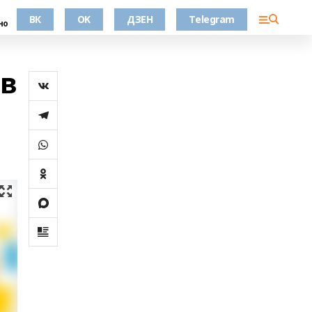
ВК
OK
ДЗЕН
Telegram
но
в