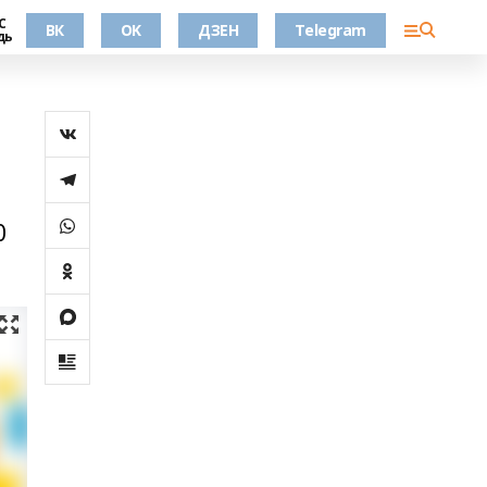
С
ВК
OK
ДЗЕН
Telegram
дь
0