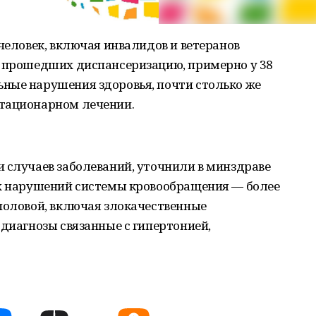
 человек, включая инвалидов и ветеранов
в прошедших диспансеризацию, примерно у 38
ные нарушения здоровья, почти столько же
стационарном лечении.
 случаев заболеваний, уточнили в минздраве
их нарушений системы кровообращения — более
половой, включая злокачественные
 диагнозы связанные с гипертонией,