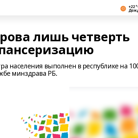
+22 °
Дож
рова лишь четверть
пансеризацию
тра населения выполнен в республике на 10
жбе минздрава РБ.