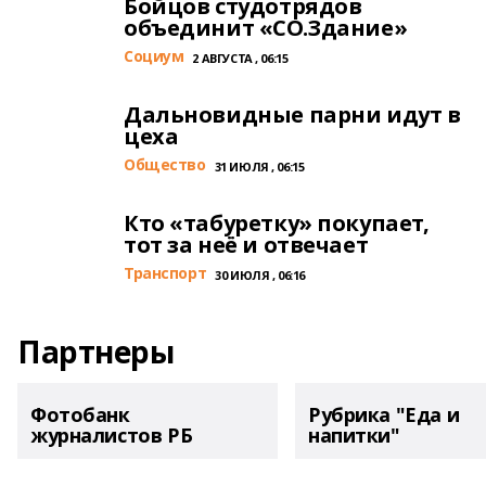
Бойцов студотрядов
объединит «СО.Здание»
Cоциум
2 АВГУСТА , 06:15
Дальновидные парни идут в
цеха
Общество
31 ИЮЛЯ , 06:15
Кто «табуретку» покупает,
тот за неё и отвечает
Транспорт
30 ИЮЛЯ , 06:16
Партнеры
Фотобанк
Рубрика "Еда и
журналистов РБ
напитки"