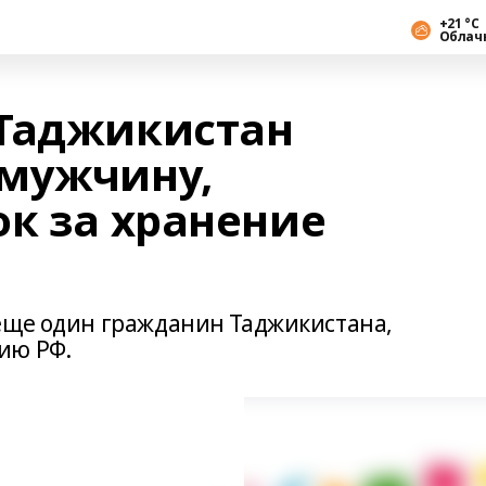
+21 °С
Облач
 Таджикистан
мужчину,
ок за хранение
еще один гражданин Таджикистана,
ию РФ.