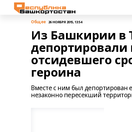
Общее
26 НОЯБРЯ 2015, 13:54
Из Башкирии в
депортировали 
отсидевшего ср
героина
Вместе с ним был депортирован 
незаконно пересекший территор