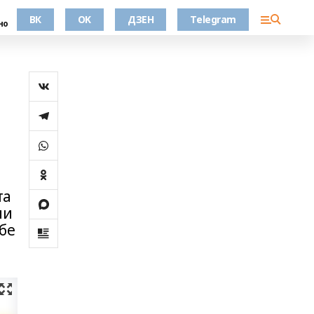
ВК
OK
ДЗЕН
Telegram
но
та
ии
бе