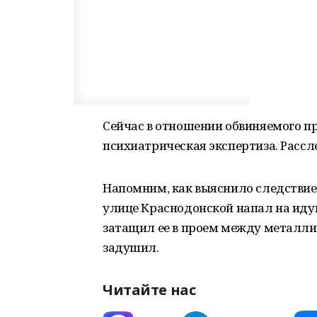
Сейчас в отношении обвиняемого пр
психиатрическая экспертиза. Рассл
Напомним, как выяснило следствие
улице Краснодонской напал на ид
затащил ее в проем между металли
задушил.
Читайте нас