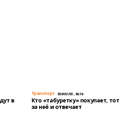
Транспорт
30 ИЮЛЯ , 06:16
дут в
Кто «табуретку» покупает, тот
за неё и отвечает