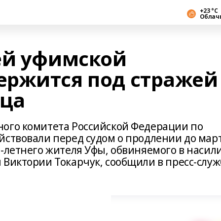
+23 °С
Облач
ей уфимской
ержится под стражей
яца
ого комитета Российской Федерации по
йствовали перед судом о продлении до мар
5-летнего жителя Уфы, обвиняемого в насил
 Виктории Токарчук, сообщили в пресс-служ