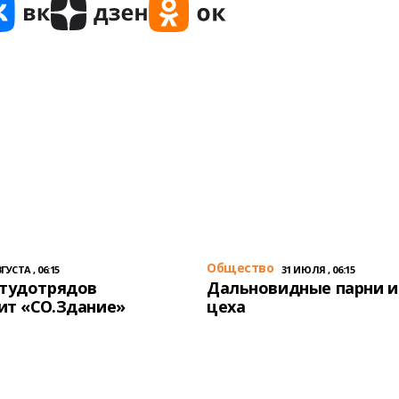
Общество
ГУСТА , 06:15
31 ИЮЛЯ , 06:15
студотрядов
Дальновидные парни и
ит «СО.Здание»
цеха