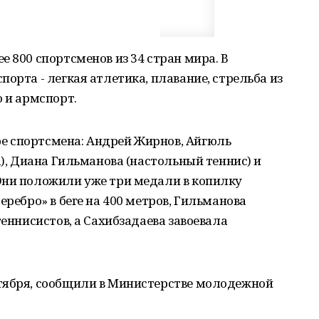
 800 спортсменов из 34 стран мира. В
орта - легкая атлетика, плавание, стрельба из
о и армспорт.
е спортсмена: Андрей Жирнов, Айгюль
а), Диана Гильманова (настольный теннис) и
Они положили уже три медали в копилку
еребро» в беге на 400 метров, Гильманова
теннисистов, а Сахибзадаева завоевала
тября, сообщили в Министерстве молодежной