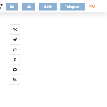
°С
ВК
OK
ДЗЕН
Telegram
о