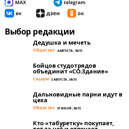
Выбор редакции
Дедушка и мечеть
Общество
4 АВГУСТА , 06:15
Бойцов студотрядов
объединит «СО.Здание»
Cоциум
2 АВГУСТА , 06:15
Дальновидные парни идут в
цеха
Общество
31 ИЮЛЯ , 06:15
Кто «табуретку» покупает,
тот за неё и отвечает