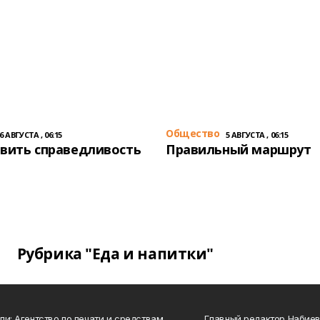
Общество
6 АВГУСТА , 06:15
5 АВГУСТА , 06:15
вить справедливость
Правильный маршрут
Рубрика "Еда и напитки"
ли: Агентство по печати и средствам
Главный редактор Набиева