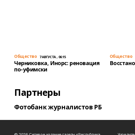
Общество
Общество
7 АВГУСТА , 06:15
Черниковка, Инорс: реновация
Восстано
по-уфимски
Партнеры
Фотобанк журналистов РБ
© 2026 Сетевое издание газеты «Республика
Учредите