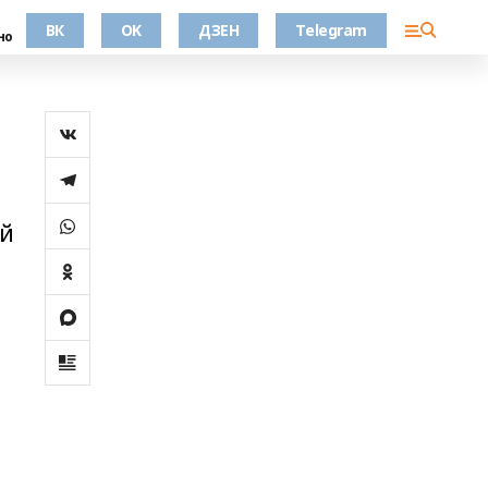
ВК
OK
ДЗЕН
Telegram
но
ей