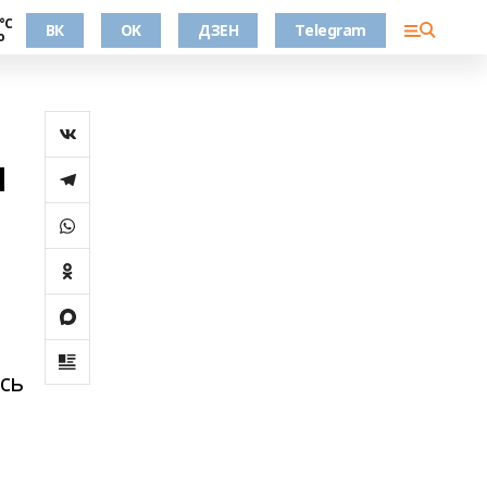
°С
ВК
OK
ДЗЕН
Telegram
о
ч
сь