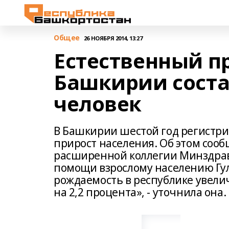
Общее
26 НОЯБРЯ 2014, 13:27
Естественный п
Башкирии соста
человек
В Башкирии шестой год регистр
прирост населения. Об этом соо
расширенной коллегии Минздрав
помощи взрослому населению Гул
рождаемость в республике увелич
на 2,2 процента», - уточнила она.