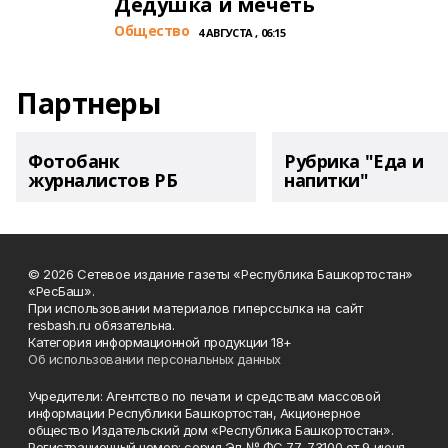
Дедушка и мечеть
Общество
4 АВГУСТА , 06:15
Партнеры
Фотобанк
Рубрика "Еда и
журналистов РБ
напитки"
© 2026 Сетевое издание газеты «Республика Башкортостан»
«РесБаш».
При использовании материалов гиперссылка на сайт
resbash.ru обязательна.
Категория информационной продукции 18+
Об использовании персональных данных
Учредители: Агентство по печати и средствам массовой
информации Республики Башкортостан, Акционерное
общество Издательский дом «Республика Башкортостан».
Регистрационный номер: серия Эл № ФС 77-73100 от 9 июня