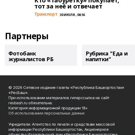
Кто «табуретку» покупает,
тот за неё и отвечает
Транспорт
30 ИЮЛЯ , 06:16
Партнеры
Фотобанк
Рубрика "Еда и
журналистов РБ
напитки"
© 2026 Сетевое издание газеты «Республика Башкортостан»
«РесБаш».
При использовании материалов гиперссылка на сайт
resbash.ru обязательна.
Категория информационной продукции 18+
Об использовании персональных данных
Учредители: Агентство по печати и средствам массовой
информации Республики Башкортостан, Акционерное
общество Издательский дом «Республика Башкортостан».