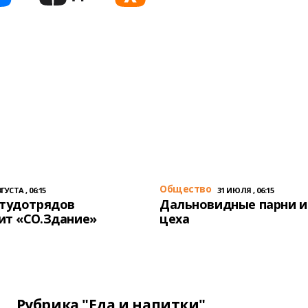
Общество
ГУСТА , 06:15
31 ИЮЛЯ , 06:15
студотрядов
Дальновидные парни и
ит «СО.Здание»
цеха
Рубрика "Еда и напитки"