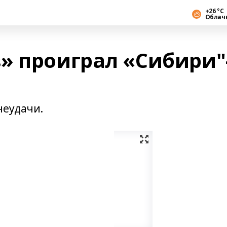
+26 °С
Облач
» проиграл «Сибири"
неудачи.