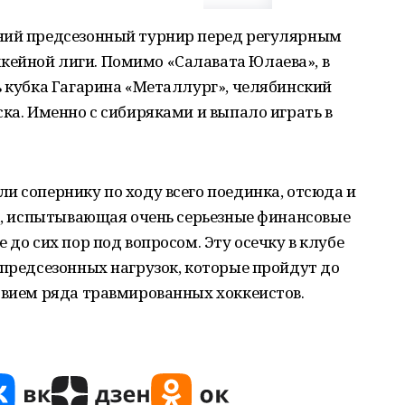
ний предсезонный турнир перед регулярным
ейной лиги. Помимо «Салавата Юлаева», в
ь кубка Гагарина «Металлург», челябинский
ска. Именно с сибиряками и выпало играть в
и сопернику по ходу всего поединка, отсюда и
да, испытывающая очень серьезные финансовые
 до сих пор под вопросом. Эту осечку в клубе
 предсезонных нагрузок, которые пройдут до
твием ряда травмированных хоккеистов.