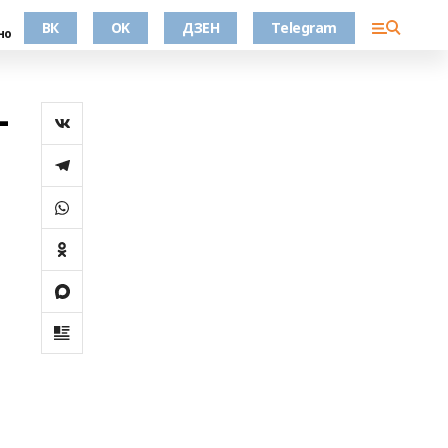
ВК
OK
ДЗЕН
Telegram
но
-