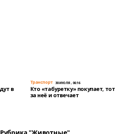
Транспорт
30 ИЮЛЯ , 06:16
дут в
Кто «табуретку» покупает, тот
за неё и отвечает
Рубрика "Животные"