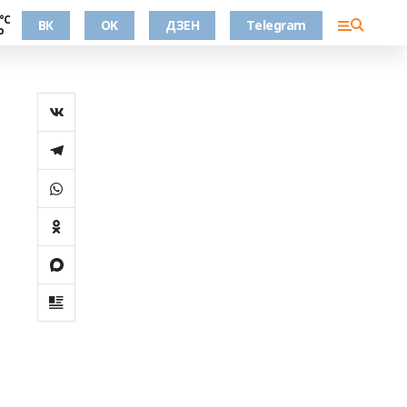
°С
ВК
OK
ДЗЕН
Telegram
о