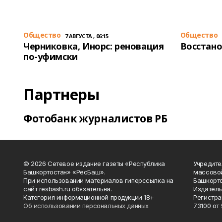
Общество
Общество
7 АВГУСТА , 06:15
Черниковка, Инорс: реновация
Восстано
по-уфимски
Партнеры
Фотобанк журналистов РБ
© 2026 Сетевое издание газеты «Республика
Учредите
Башкортостан» «РесБаш».
массово
При использовании материалов гиперссылка на
Башкорто
сайт resbash.ru обязательна.
Издатель
Категория информационной продукции 18+
Регистра
Об использовании персональных данных
73100 от 