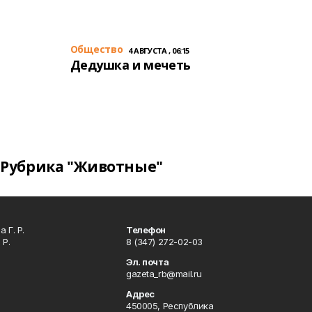
Общество
4 АВГУСТА , 06:15
Дедушка и мечеть
Рубрика "Животные"
 Г. Р.
Телефон
 Р.
8 (347) 272-02-03
Эл. почта
gazeta_rb@mail.ru
Адрес
450005, Республика