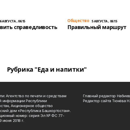
Общество
6 АВГУСТА , 06:15
5 АВГУСТА , 06:15
вить справедливость
Правильный маршрут
Рубрика "Еда и напитки"
ли: Агентство по печати и средствам
Главный редактор Набиева
й информации Республики
Редактор сайта Тюнёва Н.
стан, Акционерное общество
ский дом «Республика Башкортостан».
ционный номер: серия Эл № ФС 77-
9 июня 2018 г.