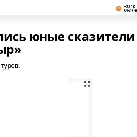
+28 °С
Облач
ались юные сказители
тыр»
 туров.