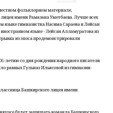
 местном фольклорном материале,
лицея имени Рамазана Уметбаева. Лучше всех
м языке гимназистка Насима Сараева и Лейсан
 иностранном языке - Лейсан Алламуратова из
трывка из эпоса продемонстрировали
105-летию со дня рождения народного писателя
ло равных Гульназ Ильясовой из гимназии-
классница Башкирского лицея имени
онкурсе будет защищать команда Башкирского