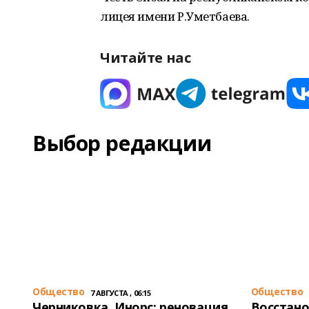
лицея имени Р.Уметбаева.
Читайте нас
Выбор редакции
Общество
Общество
7 АВГУСТА , 06:15
Черниковка, Инорс: реновация
Восстано