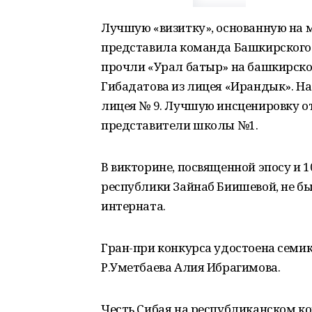
Лучшую «визитку», основанную на
представила команда Башкирского 
прочли «Урал батыр» на башкирско
Гибадатова из лицея «Ирандык». На
лицея № 9. Лучшую инсценировку о
представители школы №1.
В викторине, посвященной эпосу и 
республики Зайнаб Биишевой, не бы
интерната.
Гран-при конкурса удостоена семи
Р.Уметбаева Алия Ибрагимова.
Честь Сибая на республиканском к