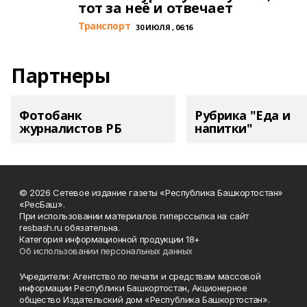
тот за неё и отвечает
Транспорт
30 ИЮЛЯ , 06:16
Партнеры
Фотобанк
Рубрика "Еда и
журналистов РБ
напитки"
© 2026 Сетевое издание газеты «Республика Башкортостан»
«РесБаш».
При использовании материалов гиперссылка на сайт
resbash.ru обязательна.
Категория информационной продукции 18+
Об использовании персональных данных
Учредители: Агентство по печати и средствам массовой
информации Республики Башкортостан, Акционерное
общество Издательский дом «Республика Башкортостан».