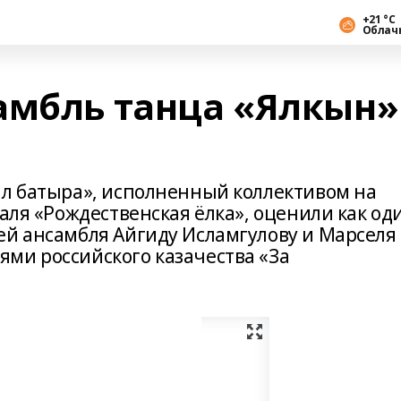
+21 °С
Облач
амбль танца «Ялкын»
ал батыра», исполненный коллективом на
валя «Рождественская ёлка», оценили как од
ей ансамбля Айгиду Исламгулову и Марселя
ми российского казачества «За