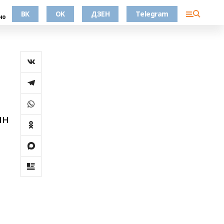
ВК
OK
ДЗЕН
Telegram
но
ин