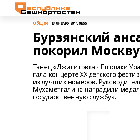
Общее
23 ЯНВАРЯ 2014, 09:55
Бурзянский анс
покорил Москву
Танец «Джигитовка - Потомки Ур
гала-концерте XX детского фести
из лучших номеров. Руководител
Мухаметгалина наградили медаля
государственную службу».