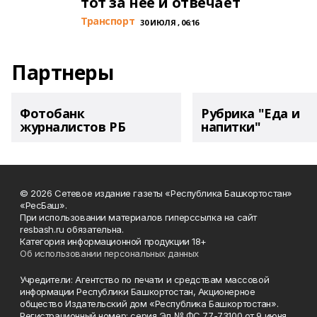
тот за неё и отвечает
Транспорт
30 ИЮЛЯ , 06:16
Партнеры
Фотобанк
Рубрика "Еда и
журналистов РБ
напитки"
© 2026 Сетевое издание газеты «Республика Башкортостан»
«РесБаш».
При использовании материалов гиперссылка на сайт
resbash.ru обязательна.
Категория информационной продукции 18+
Об использовании персональных данных
Учредители: Агентство по печати и средствам массовой
информации Республики Башкортостан, Акционерное
общество Издательский дом «Республика Башкортостан».
Регистрационный номер: серия Эл № ФС 77-73100 от 9 июня