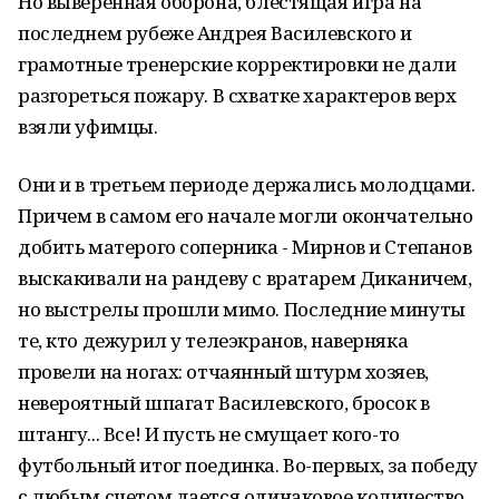
Но выверенная оборона, блестящая игра на
последнем рубеже Андрея Василевского и
грамотные тренерские корректировки не дали
разгореться пожару. В схватке характеров верх
взяли уфимцы.
Они и в третьем периоде держались молодцами.
Причем в самом его начале могли окончательно
добить матерого соперника - Мирнов и Степанов
выскакивали на рандеву с вратарем Диканичем,
но выстрелы прошли мимо. Последние минуты
те, кто дежурил у телеэкранов, наверняка
провели на ногах: отчаянный штурм хозяев,
невероятный шпагат Василевского, бросок в
штангу... Все! И пусть не смущает кого-то
футбольный итог поединка. Во-первых, за победу
с любым счетом дается одинаковое количество