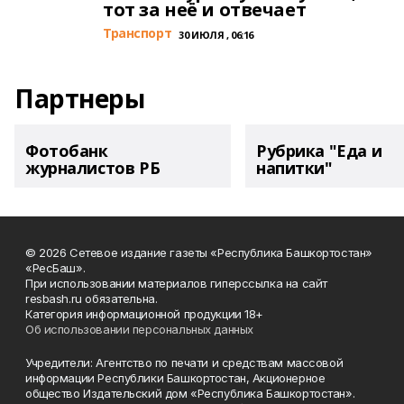
тот за неё и отвечает
Транспорт
30 ИЮЛЯ , 06:16
Партнеры
Фотобанк
Рубрика "Еда и
журналистов РБ
напитки"
© 2026 Сетевое издание газеты «Республика Башкортостан»
«РесБаш».
При использовании материалов гиперссылка на сайт
resbash.ru обязательна.
Категория информационной продукции 18+
Об использовании персональных данных
Учредители: Агентство по печати и средствам массовой
информации Республики Башкортостан, Акционерное
общество Издательский дом «Республика Башкортостан».