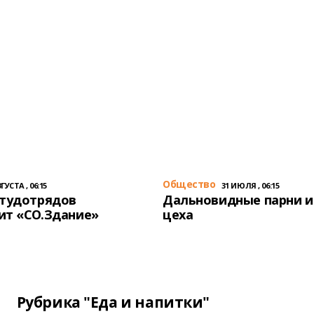
Общество
ГУСТА , 06:15
31 ИЮЛЯ , 06:15
студотрядов
Дальновидные парни и
ит «СО.Здание»
цеха
Рубрика "Еда и напитки"