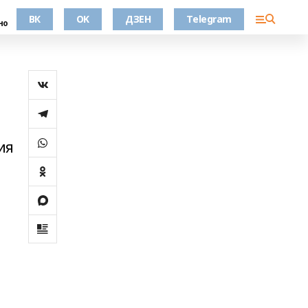
ВК
OK
ДЗЕН
Telegram
но
ия