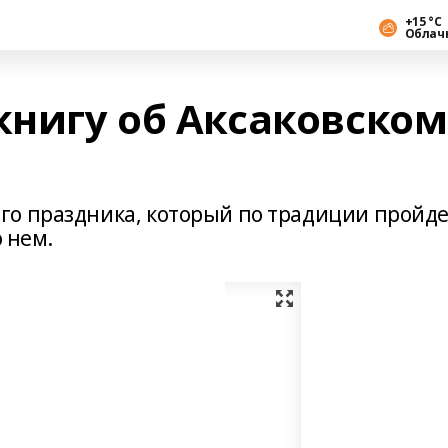
+15 °С
Облач
книгу об Аксаковском
го праздника, который по традиции пройд
о нем.