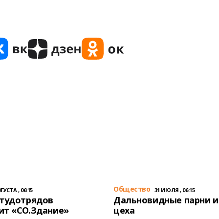
Общество
ГУСТА , 06:15
31 ИЮЛЯ , 06:15
студотрядов
Дальновидные парни и
ит «СО.Здание»
цеха