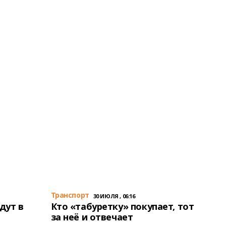
Транспорт
30 ИЮЛЯ , 06:16
дут в
Кто «табуретку» покупает, тот
за неё и отвечает