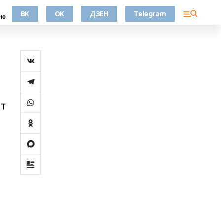
ВК
OK
ДЗЕН
Telegram
но
ет