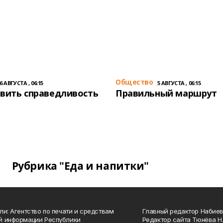
Общество
6 АВГУСТА , 06:15
5 АВГУСТА , 06:15
вить справедливость
Правильный маршрут
Рубрика "Еда и напитки"
ли: Агентство по печати и средствам
Главный редактор Набиева
й информации Республики
Редактор сайта Тюнёва Н.