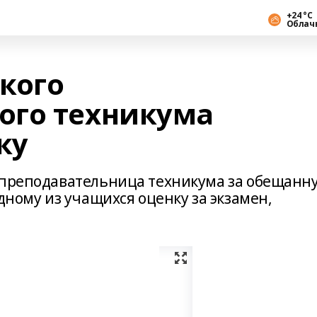
+24 °С
Облач
кого
ого техникума
ку
 преподавательница техникума за обещанн
дному из учащихся оценку за экзамен,