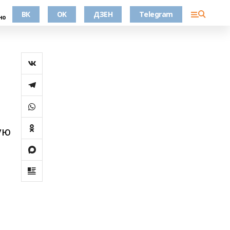
ВК
OK
ДЗЕН
Telegram
но
ую