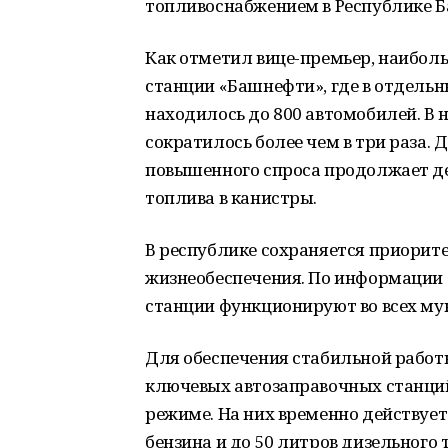
топливоснабжением в Республике Б
Как отметил вице-премьер, наибол
станции «Башнефти», где в отдель
находилось до 800 автомобилей. В
сократилось более чем в три раза.
повышенного спроса продолжает де
топлива в канистры.
В республике сохраняется приорит
жизнеобеспечения. По информации 
станции функционируют во всех му
Для обеспечения стабильной работы
ключевых автозаправочных станци
режиме. На них временно действует
бензина и до 50 литров дизельного 