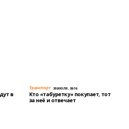
Транспорт
30 ИЮЛЯ , 06:16
дут в
Кто «табуретку» покупает, тот
за неё и отвечает