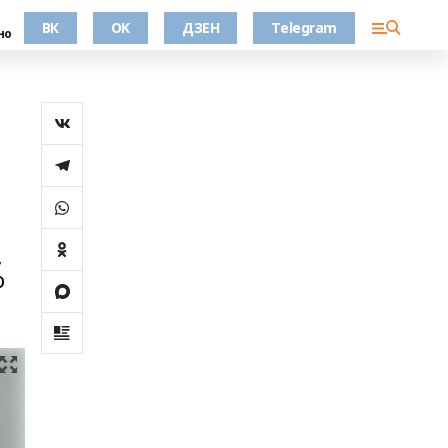
ВК
OK
ДЗЕН
Telegram
но
,
о