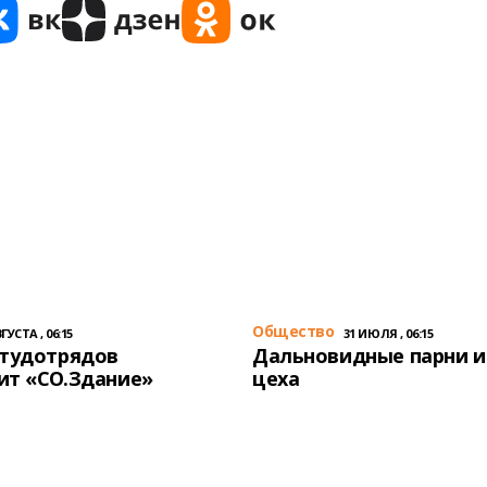
Общество
ГУСТА , 06:15
31 ИЮЛЯ , 06:15
студотрядов
Дальновидные парни и
ит «СО.Здание»
цеха