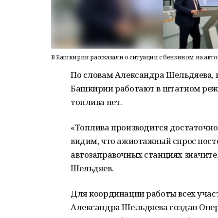
В Башкирии рассказали о ситуации с бензином на авт
По словам Александра Шельдяева,
Башкирии работают в штатном реж
топлива нет.
«Топлива производится достаточно,
видим, что ажиотажный спрос посте
автозаправочных станциях значите
Шельдяев.
Для координации работы всех учас
Александра Шельдяева создан Опер