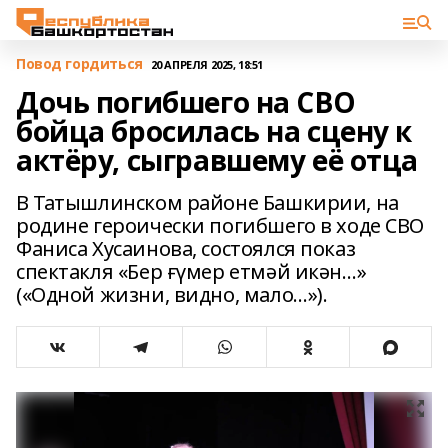
Повод гордиться
20 АПРЕЛЯ 2025, 18:51
Дочь погибшего на СВО
бойца бросилась на сцену к
актёру, сыгравшему её отца
В Татышлинском районе Башкирии, на
родине героически погибшего в ходе СВО
Фаниса Хусаинова, состоялся показ
спектакля «Бер ғүмер етмәй икән…»
(«Одной жизни, видно, мало…»).