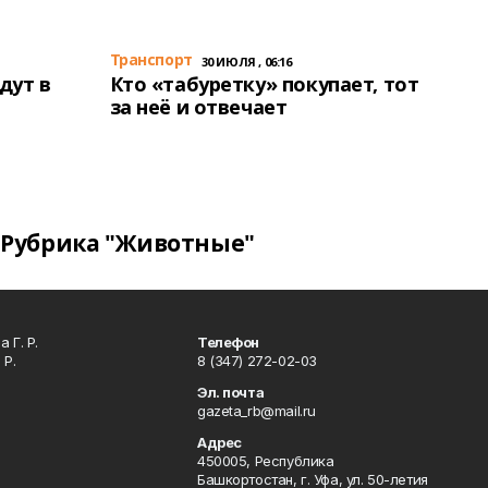
Транспорт
30 ИЮЛЯ , 06:16
дут в
Кто «табуретку» покупает, тот
за неё и отвечает
Рубрика "Животные"
 Г. Р.
Телефон
 Р.
8 (347) 272-02-03
Эл. почта
gazeta_rb@mail.ru
Адрес
450005, Республика
Башкортостан, г. Уфа, ул. 50-летия