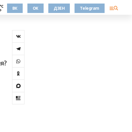
°С
ВК
OK
ДЗЕН
Telegram
о
ля?