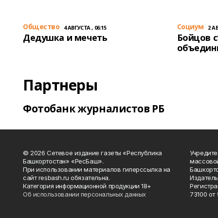
Общество
Cоциум
4 АВГУСТА , 06:15
2 АВ
Дедушка и мечеть
Бойцов 
объедин
Партнеры
Фотобанк журналистов РБ
© 2026 Сетевое издание газеты «Республика
Учредите
Башкортостан» «РесБаш».
массово
При использовании материалов гиперссылка на
Башкорто
сайт resbash.ru обязательна.
Издатель
Категория информационной продукции 18+
Регистра
Об использовании персональных данных
73100 от 