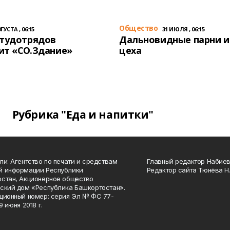
Общество
ГУСТА , 06:15
31 ИЮЛЯ , 06:15
студотрядов
Дальновидные парни и
ит «СО.Здание»
цеха
Рубрика "Еда и напитки"
ли: Агентство по печати и средствам
Главный редактор Набиева
й информации Республики
Редактор сайта Тюнёва Н.
стан, Акционерное общество
ский дом «Республика Башкортостан».
ционный номер: серия Эл № ФС 77-
9 июня 2018 г.