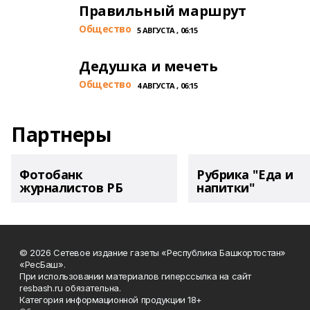
Правильный маршрут
Общество
5 АВГУСТА , 06:15
Дедушка и мечеть
Общество
4 АВГУСТА , 06:15
Партнеры
Фотобанк
Рубрика "Еда и
журналистов РБ
напитки"
© 2026 Сетевое издание газеты «Республика Башкортостан»
«РесБаш».
При использовании материалов гиперссылка на сайт
resbash.ru обязательна.
Категория информационной продукции 18+