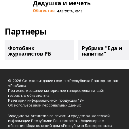
Дедушка и мечеть
Общество
4 АВГУСТА , 06:15
Партнеры
Фотобанк
Рубрика "Еда и
журналистов РБ
напитки"
© 2026 Сетевое издание газеты «Республика Башкортостан»
«РесБаш».
При использовании материалов гиперссылка на сайт
resbash.ru обязательна.
Категория информационной продукции 18+
Об использовании персональных данных
Учредители: Агентство по печати и средствам массовой
информации Республики Башкортостан, Акционерное
общество Издательский дом «Республика Башкортостан».