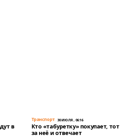
Транспорт
30 ИЮЛЯ , 06:16
дут в
Кто «табуретку» покупает, тот
за неё и отвечает