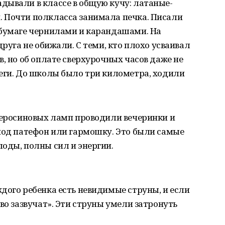
дывали в классе в общую кучу: латаные-
 Почти полкласса занимала печка. Писали
 бумаге чернилами и карандашами. На
друга не обижали. С теми, кто плохо усваивал
, но об оплате сверхурочных часов даже не
леги. До школы было три километра, ходили
керосиновых ламп проводили вечеринки и
под патефон или гармошку. Это были самые
оды, полны сил и энергии.
дого ребенка есть невидимые струны, и если
во зазвучат». Эти струны умели затронуть