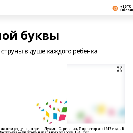
+16 °С
Облач
шой буквы
струны в душе каждого ребёнка
жнем ряду в центре — Лукьян Сергеевич, Директор до 1947 года. В
асильева — учитель начальных классов. 1946 год.