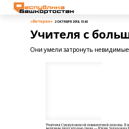
«Ветеран»
2 ОКТЯБРЯ 2018, 13:43
Учителя с боль
Они умели затронуть невидимые 
Учителя Суккуловской семилетней школы. В ни
верхнем ряду вторая слева — Юлия Захаровна В