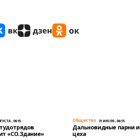
Общество
ГУСТА , 06:15
31 ИЮЛЯ , 06:15
студотрядов
Дальновидные парни и
ит «СО.Здание»
цеха