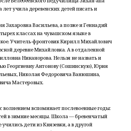
сле Белебеевского педучилища Зихан-апа
а лет учила деревенских детей писать и
 Захаровна Васильева, а позже и Геннадий
етырех классах на чувашском языке в
ское. Учитель-фронтовик Кирилл Михайлович
ской деревне Михайловка. А в отдаленной
лловна Никанорова. Нельзя не назвать и
фью Георгиевну Антонову (Сошинскую), Юрия
ильевых, Николая Федоровича Ванюшина,
вича Мастеровых.
 с волнением вспоминает послевоенные годы:
тей в зимние месяцы. Школа — бревенчатый
учились дети из Князевки, а в другой