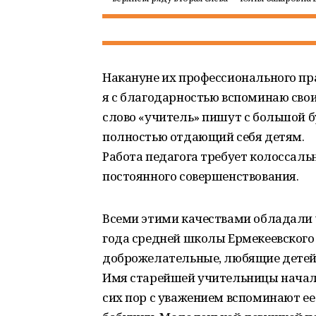
Накануне их профессионального пр
я с благодарностью вспоминаю свои
слово «учитель» пишут с большой бу
полностью отдающий себя детям.
Работа педагога требует колоссаль
постоянного совершенствования.
Всеми этими качествами обладали у
года средней школы Ермекеевского 
доброжелательные, любящие детей 
Имя старейшей учительницы началь
сих пор с уважением вспоминают е