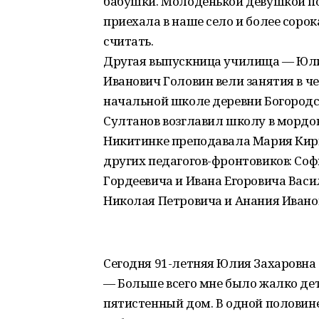
бабушки. Молоденькой девушкой по
приехала в наше село и более сорок
считать.
Другая выпускница училища — Юлия
Иванович Головин вели занятия в ч
начальной школе деревни Богород
Султанов возглавил школу в мордов
Никитинке преподавала Мария Кири
других педагогов-фронтовиков: Со
Гордеевича и Ивана Егоровича Вас
Николая Петровича и Анания Ивано
Сегодня 91-летняя Юлия Захаровна
— Больше всего мне было жалко де
пятистенный дом. В одной половине 