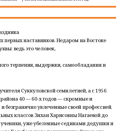
аздника
х первых наставников. Недаром на Востоке
квы: ведь это человек,
ного терпения, выдержки, самообладания и
чителя Суккуловской семилетней, а с 1956
района 40 — 60-х годов — скромные и
и безгранично увлеченные своей профессией.
ных классов Зихан Харисовны Нагаевой до
е ученики, уже убеленные сединами дедушки и