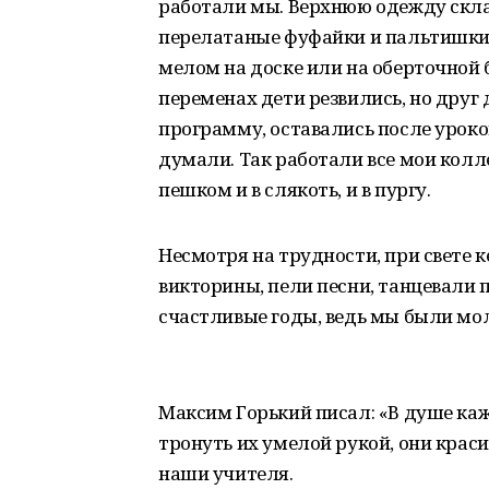
работали мы. Верхнюю одежду скла
перелатаные фуфайки и пальтишки.
мелом на доске или на оберточной
переменах дети резвились, но друг 
программу, оставались после уроков
думали. Так работали все мои кол
пешком и в слякоть, и в пургу.
Несмотря на трудности, при свете 
викторины, пели песни, танцевали 
счастливые годы, ведь мы были мол
Максим Горький писал: «В душе каж
тронуть их умелой рукой, они краси
наши учителя.