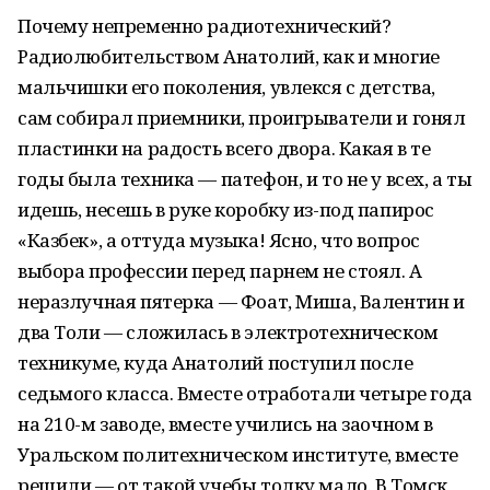
Почему непременно радиотехнический?
Радиолюбительством Анатолий, как и многие
мальчишки его поколения, увлекся с детства,
сам собирал приемники, проигрыватели и гонял
пластинки на радость всего двора. Какая в те
годы была техника — патефон, и то не у всех, а ты
идешь, несешь в руке коробку из-под папирос
«Казбек», а оттуда музыка! Ясно, что вопрос
выбора профессии перед парнем не стоял. А
неразлучная пятерка — Фоат, Миша, Валентин и
два Толи — сложилась в электротехническом
техникуме, куда Анатолий поступил после
седьмого класса. Вместе отработали четыре года
на 210-м заводе, вместе учились на заочном в
Уральском политехническом институте, вместе
решили — от такой учебы толку мало. В Томск