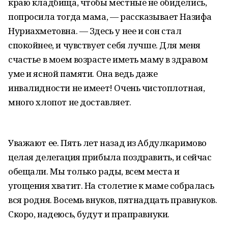
краю кладбища, чтобы местные не обиделись,
попросила тогда мама, — рассказывает Назифа
Нуриахметовна. — Здесь у нее и сон стал
спокойнее, и чувствует себя лучше. Для меня
счастье в моем возрасте иметь маму в здравом
уме и ясной памяти. Она ведь даже
инвалидности не имеет! Очень чистоплотная,
много хлопот не доставляет.
Уважают ее. Пять лет назад из Абдулкаримово
целая делегация прибыла поздравить, и сейчас
обещали. Мы только рады, всем места и
угощения хватит. На столетие к маме собралась
вся родня. Восемь внуков, пятнадцать правнуков.
Скоро, надеюсь, будут и праправнуки.