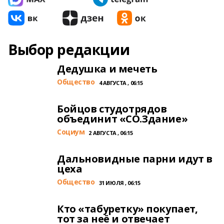
Выбор редакции
Дедушка и мечеть
Общество
4 АВГУСТА , 06:15
Бойцов студотрядов
объединит «СО.Здание»
Cоциум
2 АВГУСТА , 06:15
Дальновидные парни идут в
цеха
Общество
31 ИЮЛЯ , 06:15
Кто «табуретку» покупает,
тот за неё и отвечает