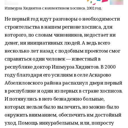
Ишмурза Хидиятов с коллективом хосписа. 2002 год.
Не первый год идут разговоры о необходимости
строительства в нашем регионе хосписа, для
которого, по словам чиновников, недостает ни
денег, ни инициативных людей. А ведь всего
несколько лет назад с подобным проектом смог
справиться один человек — известный в
республике доктор Ишмурза Хидиятов. В 2000
году благодаря его усилиям в селе Аскарово
Абзелиловского района распахнул двери первый
в республике и один из первых в стране хосписов.
И потянулись в него безнадежно больные,
которых нельзя было вылечить, но можно было
окружить вниманием, обеспечить им достойный
уход. Помощь инкурабельным, или, попросту