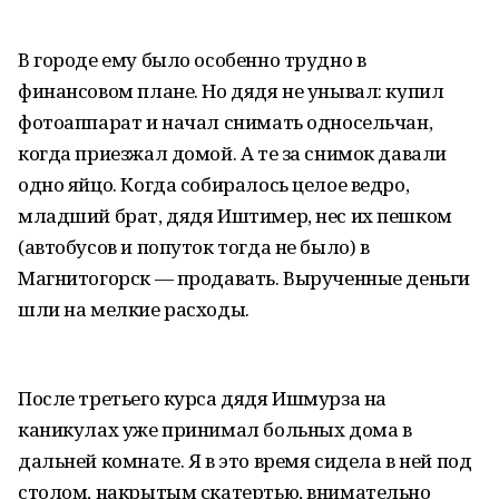
В городе ему было особенно трудно в
финансовом плане. Но дядя не унывал: купил
фотоаппарат и начал снимать односельчан,
когда приезжал домой. А те за снимок давали
одно яйцо. Когда собиралось целое ведро,
младший брат, дядя Иштимер, нес их пешком
(автобусов и попуток тогда не было) в
Магнитогорск — продавать. Вырученные деньги
шли на мелкие расходы.
После третьего курса дядя Ишмурза на
каникулах уже принимал больных дома в
дальней комнате. Я в это время сидела в ней под
столом, накрытым скатертью, внимательно