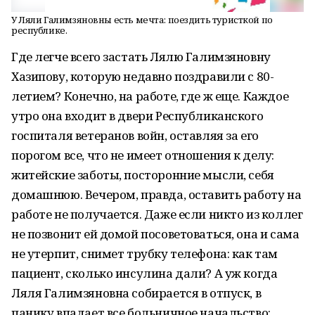
У Ляли Галимзяновны есть мечта: поездить туристкой по
республике.
Где легче всего застать Лялю Галимзяновну
Хазипову, которую недавно поздравили с 80-
летием? Конечно, на работе, где ж еще. Каждое
утро она входит в двери Республиканского
госпиталя ветеранов войн, оставляя за его
порогом все, что не имеет отношения к делу:
житейские заботы, посторонние мысли, себя
домашнюю. Вечером, правда, оставить работу на
работе не получается. Даже если никто из коллег
не позвонит ей домой посоветоваться, она и сама
не утерпит, снимет трубку телефона: как там
пациент, сколько инсулина дали? А уж когда
Ляля Галимзяновна собирается в отпуск, в
панику впадает все больничное начальство: