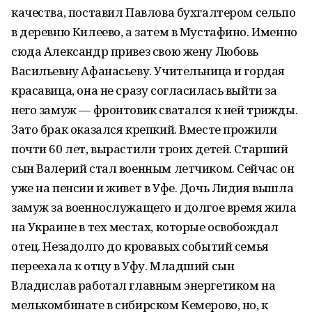
качества, поставил Павлова бухгалтером сельпо
в деревню Килеево, а затем в Мустафино. Именно
сюда Александр привез свою жену Любовь
Васильевну Афанасьеву. Учительница и гордая
красавица, она не сразу согласилась выйти за
него замуж — фронтовик сватался к ней трижды.
Зато брак оказался крепкий. Вместе прожили
почти 60 лет, вырастили троих детей. Старший
сын Валерий стал военным летчиком. Сейчас он
уже на пенсии и живет в Уфе. Дочь Лидия вышла
замуж за военнослужащего и долгое время жила
на Украине в тех местах, которые освобождал
отец. Незадолго до кровавых событий семья
переехала к отцу в Уфу. Младший сын
Владислав работал главным энергетиком на
мелькомбинате в сибирском Кемерово, но, к