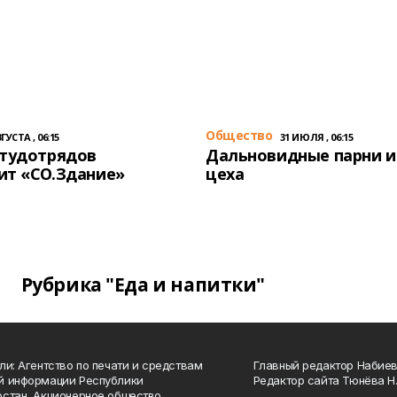
Общество
ГУСТА , 06:15
31 ИЮЛЯ , 06:15
студотрядов
Дальновидные парни и
ит «СО.Здание»
цеха
Рубрика "Еда и напитки"
ли: Агентство по печати и средствам
Главный редактор Набиева
й информации Республики
Редактор сайта Тюнёва Н.
стан, Акционерное общество