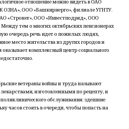
алогичное отношение можно видеть в ОАО
АК ОЗНА», ООО «Башкирнерго», филиале УГНТУ.
 ОАО «Стронег», ООО «Инвестподряд», ООО
. Между тем о многих октябрьских пенсионерах
рвую очередь речь идет о пожилых людях,
ное место жительства из других городов и
м оказывает комплексный центр социального
недостаточно.
брьские ветераны войны и труда называют
 лекарствами, изготовленными по рецепту, и
поликлинического обслуживания: здешние
у часов стоять в очереди, чтобы попасть на