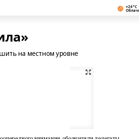
+24 °С
Облач
ила»
ешить на местном уровне
воочередного внимания, обозначили делегаты