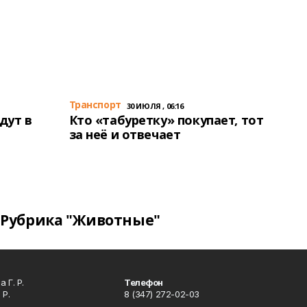
Транспорт
30 ИЮЛЯ , 06:16
дут в
Кто «табуретку» покупает, тот
за неё и отвечает
Рубрика "Животные"
 Г. Р.
Телефон
 Р.
8 (347) 272-02-03