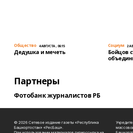
Общество
Cоциум
4 АВГУСТА , 06:15
2 АВ
Дедушка и мечеть
Бойцов 
объедин
Партнеры
Фотобанк журналистов РБ
© 2026 Сетевое издание газеты «Республика
Учредите
Башкортостан» «РесБаш».
массово
При использовании материалов гиперссылка на
Башкорто