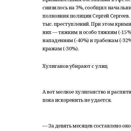
снизилось на 3%, сообщил начальн
полковник полиции Сергей Сергеев. 
тыс. преступлений. При этом крими
них — тяжким и особо тяжким (-15
нападениям (-40%) и грабежам (-32
кражам (-30%).
Хулиганов убирают с улиц
А вот мелкое хулиганство и распит
пока искоренить не удается.
— За девять месяцев составлено ок