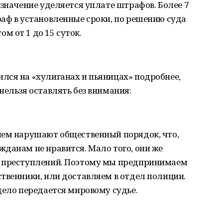
 значение уделяется уплате штрафов. Более 7
аф в установленные сроки, по решению суда
 от 1 до 15 суток.
лся на «хулиганах и пьяницах» подробнее,
нельзя оставлять без внимания:
ием нарушают общественный порядок, что,
данам не нравится. Мало того, они же
я преступлений. Поэтому мы предпринимаем
твенники, или доставляем в отдел полиции.
дело передается мировому судье.