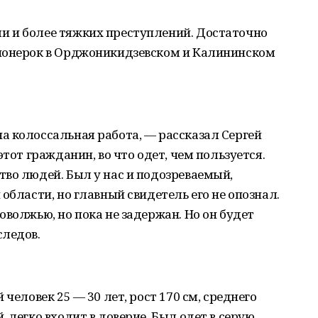
 и более тяжких преступлений. Достаточно
ионерок в Орджоникидзевском и Калининском
а колоссальная работа, — рассказал Сергей
этот гражданин, во что одет, чем пользуется.
во людей. Был у нас и подозреваемый,
области, но главный свидетель его не опознал.
оволжью, но пока не задержан. Но он будет
следов.
человек 25 — 30 лет, рост 170 см, среднего
 легко входит в доверие. Был одет в серую