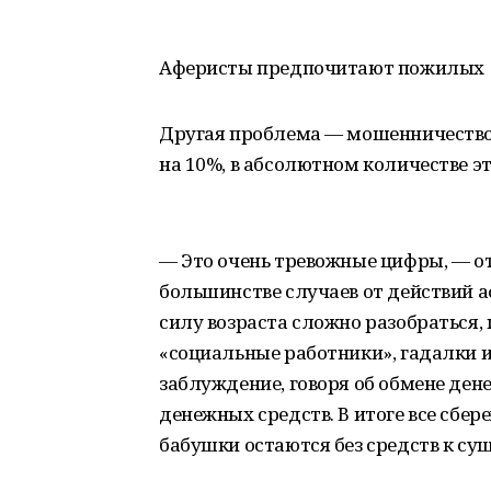
Аферисты предпочитают пожилых
Другая проблема — мошенничество.
на 10%, в абсолютном количестве это
— Это очень тревожные цифры, — о
большинстве случаев от действий 
силу возраста сложно разобраться, 
«социальные работники», гадалки 
заблуждение, говоря об обмене ден
денежных средств. В итоге все сбер
бабушки остаются без средств к су