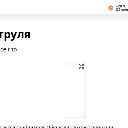
+20 °С
Облач
труля
се сто
стается стабильной. Общее число преступлений