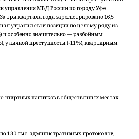
ик управления МВД России по городу Уфе
За три квартала года зарегистрировано 16,5
нал утратил свои позиции по целому ряду из
%) и особенно значительно — разбойным
%), уличной преступности (-11%), квартирным
ие спиртных напитков в общественных местах
оло 130 тыс. административных протоколов, —