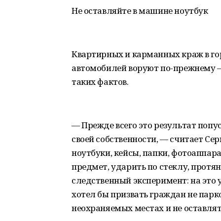
Не оставляйте в машине ноутбук
Квартирных и карманных краж в гор
автомобилей воруют по-прежнему —
таких фактов.
— Прежде всего это результат попу
своей собственности, — считает Се
ноутбуки, кейсы, папки, фотоаппар
предмет, ударить по стеклу, протян
следственный эксперимент: на это 
хотел бы призвать граждан не пар
неохраняемых местах и не оставлят