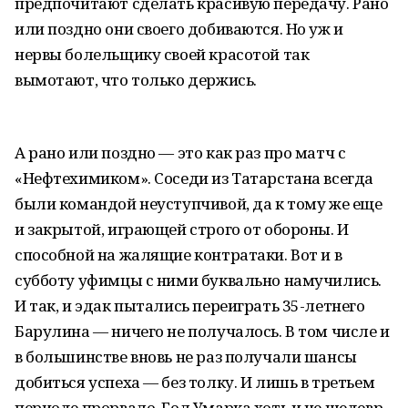
предпочитают сделать красивую передачу. Рано
или поздно они своего добиваются. Но уж и
нервы болельщику своей красотой так
вымотают, что только держись.
А рано или поздно — это как раз про матч с
«Нефтехимиком». Соседи из Татарстана всегда
были командой неуступчивой, да к тому же еще
и закрытой, играющей строго от обороны. И
способной на жалящие контратаки. Вот и в
субботу уфимцы с ними буквально намучились.
И так, и эдак пытались переиграть 35-летнего
Барулина — ничего не получалось. В том числе и
в большинстве вновь не раз получали шансы
добиться успеха — без толку. И лишь в третьем
периоде прорвало. Гол Умарка хоть и не шедевр,