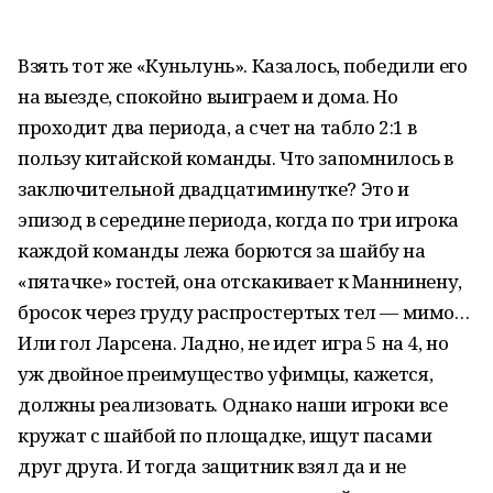
Взять тот же «Куньлунь». Казалось, победили его
на выезде, спокойно выиграем и дома. Но
проходит два периода, а счет на табло 2:1 в
пользу китайской команды. Что запомнилось в
заключительной двад­цатиминутке? Это и
эпизод в середине периода, когда по три игрока
каждой команды лежа борются за шайбу на
«пятачке» гостей, она отскакивает к Маннинену,
бросок через груду распростертых тел — мимо…
Или гол Ларсена. Ладно, не идет игра 5 на 4, но
уж двойное преимущество уфимцы, кажется,
должны реализовать. Однако наши игроки все
кружат с шайбой по площадке, ищут пасами
друг друга. И тогда защитник взял да и не