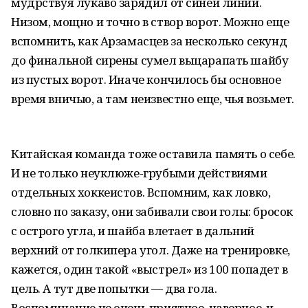
мудрствуя лукаво зарядил от синей линии.
Низом, мощно и точно в створ ворот. Можно еще
вспомнить, как Арзамасцев за несколько секунд
до финальной сирены сумел выцарапать шайбу
из пустых ворот. Иначе кончилось бы основное
время вничью, а там неизвестно еще, чья возьмет.
Китайская команда тоже оставила память о себе.
И не только неуклюже-грубыми действиями
отдельных хоккеистов. Вспомним, как ловко,
словно по заказу, они забивали свои голы: бросок
с острого угла, и шайба влетает в дальний
верхний от голкипера угол. Даже на тренировке,
кажется, один такой «выстрел» из 100 попадет в
цель. А тут две попытки — два гола.
Воспоминание не очень приятное, наверное, и